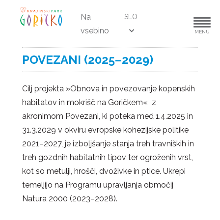
Na
SLO
vsebino
MENU
POVEZANI (2025–2029)
Cilj projekta »Obnova in povezovanje kopenskih
habitatov in mokrišč na Goričkem« z
akronimom Povezani, ki poteka med 1.4.2025 in
31.3.2029 v okviru evropske kohezijske politike
2021–2027, je izboljšanje stanja treh travniških in
treh gozdnih habitatnih tipov ter ogroženih vrst,
kot so metulji, hrošči, dvoživke in ptice. Ukrepi
temeljijo na Programu upravljanja območij
Natura 2000 (2023–2028).