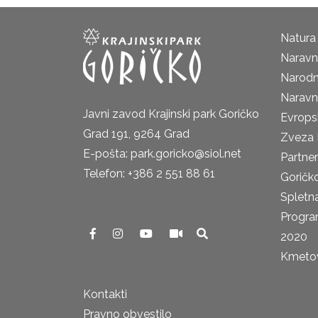
Natura
Naravni
Narodn
Naravn
Javni zavod Krajinski park Goričko
Evrops
Grad 191, 9264 Grad
Zveza 
E-pošta: park.goricko@siol.net
Partne
Telefon: +386 2 551 88 61
Goričk
Spletna
Progra
2020
Kmetova
Kontakti
Pravno obvestilo