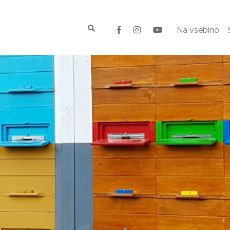
Na vsebino