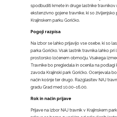
spodbuditi kmete in druge lastnike travnikov 
ekstenzivno gojene travnike, ki so življenjsko
Krajinskem parku Goričko.
Pogoji razpisa
Na izbor se lahko prijavijo vse osebe, ki so l
parka Goričko. Vsak lastnik travnika lahko pri 
prostorsko ločenem območju. Vsakega izmed p
Travnike bo pregledala in ocenila na podlagi kr
zavoda Krajinski park Goričko. Ocenjevala bo fl
način košnje ter drugo. Razglasitev NAJ travn
gradu Grad med 10.00–16.00.
Rok in način prijave
Prijave na izbor NAJ travnik v Krajinskem par