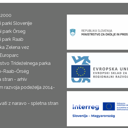
 2000
 parki Slovenije
i park Őrseg
i park Raab
ka Zelena vez
Europarc
rstvo Trideželnega parka
o-Raab-Őrség
 stran - arhiv
m razvoja podeželja 2014-
ti z naravo - spletna stran