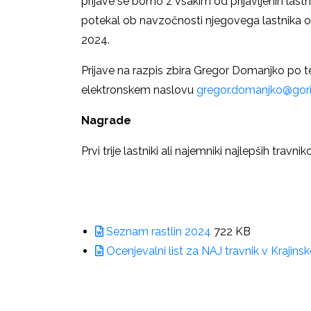
prijave se bomo z vsakim od prijavljenih last
potekal ob navzočnosti njegovega lastnika o
2024.
Prijave na razpis zbira Gregor Domanjko po tel
elektronskem naslovu
gregor.domanjko@gori
Nagrade
Prvi trije lastniki ali najemniki najlepših trav
Seznam rastlin 2024
722 KB
Ocenjevalni list za NAJ travnik v Krajin