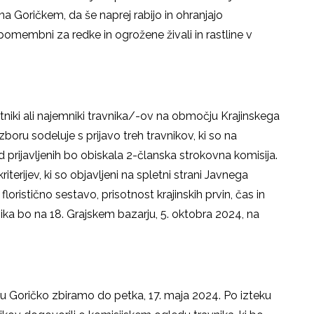
na Goričkem, da še naprej rabijo in ohranjajo
 pomembni za redke in ogrožene živali in rastline v
astniki ali najemniki travnika/-ov na območju Krajinskega
izboru sodeluje s prijavo treh travnikov, ki so na
rijavljenih bo obiskala 2-članska strokovna komisija.
iterijev, ki so objavljeni na spletni strani Javnega
oristično sestavo, prisotnost krajinskih prvin, čas in
ika bo na 18. Grajskem bazarju, 5. oktobra 2024, na
ku Goričko zbiramo do petka, 17. maja 2024. Po izteku