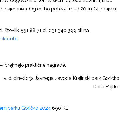
nikov dogovorili o komisijskem ogledu travnika, ki bo
z. najemnika. Ogled bo potekal med 20. in 24. majem
. številki 551 88 71 ali 031 340 399 ali na
cko.info
.
nikov prejmejo praktične nagrade.
v. d. direktorja Javnega zavoda Krajinski park Goričko
Darja Pajtler
skem parku Goričko 2024
690 KB