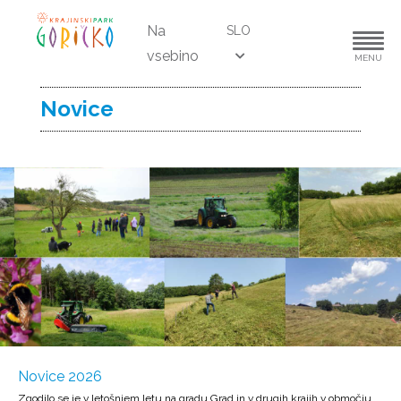
Na
SLO
vsebino
MENU
Novice
Novice 2026
Zgodilo se je v letošnjem letu na gradu Grad in v drugih krajih v območju