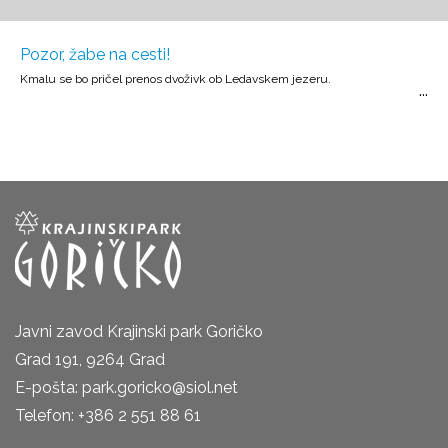
Pozor, žabe na cesti!
Kmalu se bo pričel prenos dvoživk ob Ledavskem jezeru.
Javni zavod Krajinski park Goričko
Grad 191, 9264 Grad
E-pošta: park.goricko@siol.net
Telefon: +386 2 551 88 61