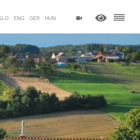
SLO
ENG
GER
HUN
MENU