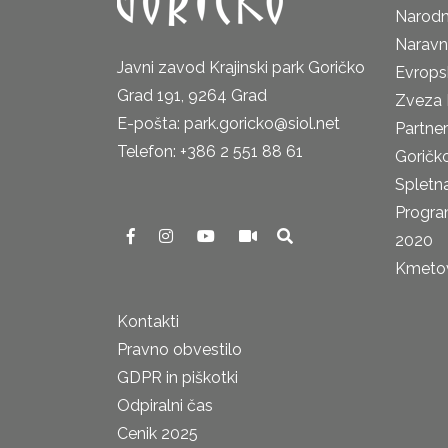
Narodn
Naravn
Javni zavod Krajinski park Goričko
Evrops
Grad 191, 9264 Grad
Zveza 
E-pošta: park.goricko@siol.net
Partne
Telefon: +386 2 551 88 61
Goričk
Spletna
Progra
2020
Kmetova
Kontakti
Pravno obvestilo
GDPR in piškotki
Odpiralni čas
Cenik 2025