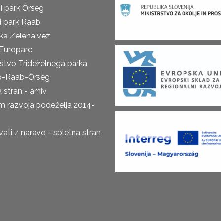
i park Őrseg
i park Raab
ka Zelena vez
Europarc
rstvo Trideželnega parka
o-Raab-Őrség
 stran - arhiv
m razvoja podeželja 2014-
ti z naravo - spletna stran