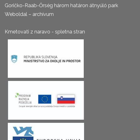
Goričko-Raab-Őrség három határon átnyúló park
Weboldal – archívum
Kmetovati z naravo - spletna stran