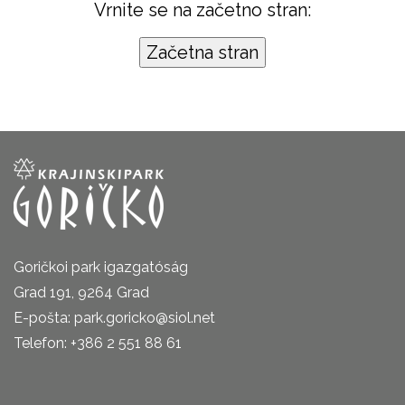
Vrnite se na začetno stran:
Goričkoi park igazgatóság
Grad 191, 9264 Grad
E-pošta: park.goricko@siol.net
Telefon: +386 2 551 88 61