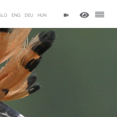
SLO
ENG
DEU
HUN
MENU