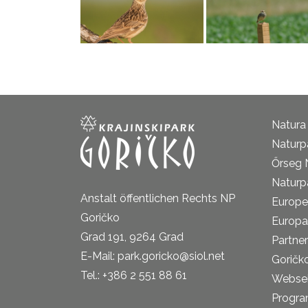
Natura
Naturp
Őrseg 
Naturp
Anstalt öffentlichen Rechts NP
Europe
Goričko
Europa
Grad 191, 9264 Grad
Partne
E-Mail: park.goricko@siol.net
Goričk
Tel.: +386 2 551 88 61
Websei
Progra