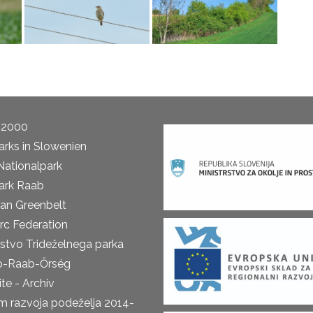
 2000
arks in Slowenien
Nationalpark
ark Raab
an Greenbelt
rc Federation
rstvo Trideželnega parka
o-Raab-Őrség
te - Archiv
m razvoja podeželja 2014-