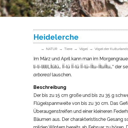
Heidelerche
NATUR
Tiere
Vögel
Vögel der Kulturland
Im März und April kann man im Morgengrauen
li-li-lililiLÍlülü… ÍÍ-lü ÍÍ-lü ÍÍ-lü-ÍÍlu-ÍÍluÍÍlu…“
arborea)
lauschen.
Beschreibung
Der bis zu 15 cm große und bis zu 35 g schwe
Flügelspannweite von bis zu 30 cm. Das Gefi
Überaugenstreifen und einer kleineren Federha
Bäumen aus. Der charakteristische Gesang so
milden Wintern bereits ab Februar zu hören. Di