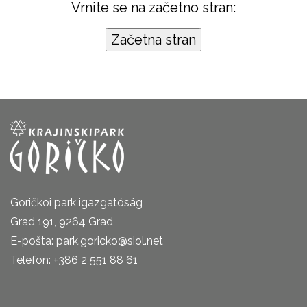
Vrnite se na začetno stran:
Goričkoi park igazgatóság
Grad 191, 9264 Grad
E-pošta: park.goricko@siol.net
Telefon: +386 2 551 88 61