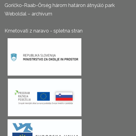
Goričko-Raab-Őrség három határon átnyúló park
Weboldal – archívum
Kmetovati z naravo - spletna stran