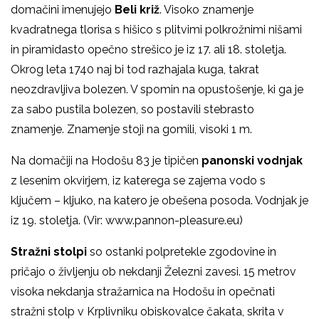
domačini imenujejo
Beli križ
. Visoko znamenje
kvadratnega tlorisa s hišico s plitvimi polkrožnimi nišami
in piramidasto opečno strešico je iz 17. ali 18. stoletja.
Okrog leta 1740 naj bi tod razhajala kuga, takrat
neozdravljiva bolezen. V spomin na opustošenje, ki ga je
za sabo pustila bolezen, so postavili stebrasto
znamenje. Znamenje stoji na gomili, visoki 1 m.
Na domačiji na Hodošu 83 je tipičen
panonski vodnjak
z lesenim okvirjem, iz katerega se zajema vodo s
ključem – kljuko, na katero je obešena posoda. Vodnjak je
iz 19. stoletja. (Vir: www.pannon-pleasure.eu)
Stražni stolpi
so ostanki polpretekle zgodovine in
pričajo o življenju ob nekdanji Železni zavesi. 15 metrov
visoka nekdanja stražarnica na Hodošu in opečnati
stražni stolp v Krplivniku obiskovalce čakata, skrita v