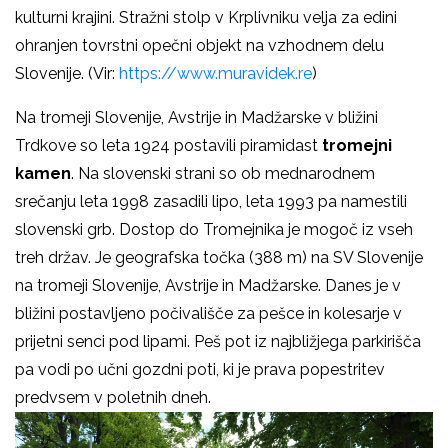
kulturni krajini. Stražni stolp v Krplivniku velja za edini
ohranjen tovrstni opečni objekt na vzhodnem delu
Slovenije. (Vir:
https://www.muravidek.re
)
Na tromeji Slovenije, Avstrije in Madžarske v bližini
Trdkove so leta 1924 postavili piramidast
tromejni
kamen
. Na slovenski strani so ob mednarodnem
srečanju leta 1998 zasadili lipo, leta 1993 pa namestili
slovenski grb. Dostop do Tromejnika je mogoč iz vseh
treh držav. Je geografska točka (388 m) na SV Slovenije
na tromeji Slovenije, Avstrije in Madžarske. Danes je v
bližini postavljeno počivališče za pešce in kolesarje v
prijetni senci pod lipami. Peš pot iz najbližjega parkirišča
pa vodi po učni gozdni poti, ki je prava popestritev
predvsem v poletnih dneh.