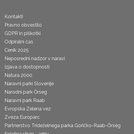
Kontakti
Pravno obvestilo
GDPR in piškotki
Odpiralni čas
Cenik 2025
Neposredni nadzor v naravi
Izjava o dostopnosti
Natura 2000
Naravni parki Slovenije
Narodni park Őrseg
Naravni park Raab
Evropska Zelena vez
Zveza Europarc
Partnerstvo Trideželnega parka Goričko-Raab-Őrség
Spletna stran - arhiv