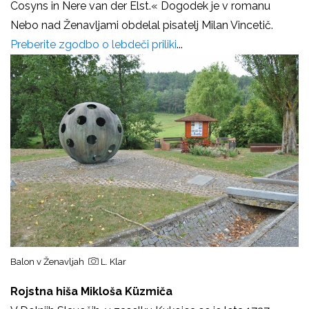
Cosyns in Nere van der Elst.« Dogodek je v romanu
Nebo nad Ženavljami obdelal pisatelj Milan Vincetič.
Preberite zgodbo o lebdeči priliki
...
Balon v Ženavljah
L. Klar
Rojstna hiša Mikloša Küzmiča