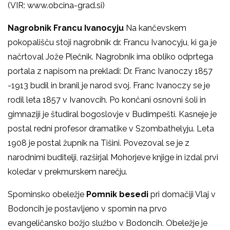
(VIR: www.obcina-grad.si)
Nagrobnik Francu Ivanocyju
Na kančevskem
pokopališču stoji nagrobnik dr. Francu Ivanocyju, ki ga je
načrtoval Jože Plečnik. Nagrobnik ima obliko odprtega
portala z napisom na prekladi: Dr. Franc Ivanoczy 1857
-1913 budil in branil je narod svoj. Franc Ivanoczy se je
rodil leta 1857 v Ivanovcih. Po končani osnovni šoli in
gimnaziji je študiral bogoslovje v Budimpešti. Kasneje je
postal redni profesor dramatike v Szombathelyju. Leta
1908 je postal župnik na Tišini. Povezoval se je z
narodnimi buditelji, razširjal Mohorjeve knjige in izdal prvi
koledar v prekmurskem narečju.
Spominsko obeležje
Pomnik besedi
pri domačiji Vlaj v
Bodoncih je postavljeno v spomin na prvo
evangeličansko božjo službo v Bodoncih. Obeležje je