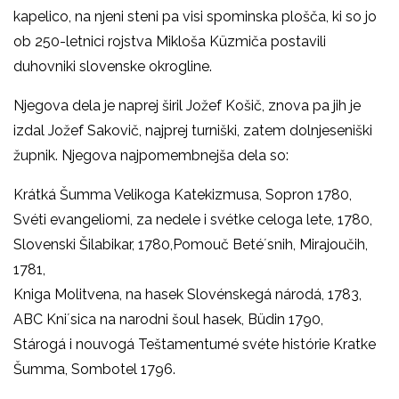
kapelico, na njeni steni pa visi spominska plošča, ki so jo
ob 250-letnici rojstva Mikloša Küzmiča postavili
duhovniki slovenske okrogline.
Njegova dela je naprej širil Jožef Košič, znova pa jih je
izdal Jožef Sakovič, najprej turniški, zatem dolnjeseniški
župnik. Njegova najpomembnejša dela so:
Krátká Šumma Velikoga Katekizmusa, Sopron 1780,
Svéti evangeliomi, za nedele i svétke celoga lete, 1780,
Slovenski Šilabikar, 1780,Pomouč Beté´snih, Mirajoučih,
1781,
Kniga Molitvena, na hasek Slovénskegá národá, 1783,
ABC Kni´sica na narodni šoul hasek, Büdin 1790,
Stárogá i nouvogá Teštamentumé svéte histórie Kratke
Šumma, Sombotel 1796.