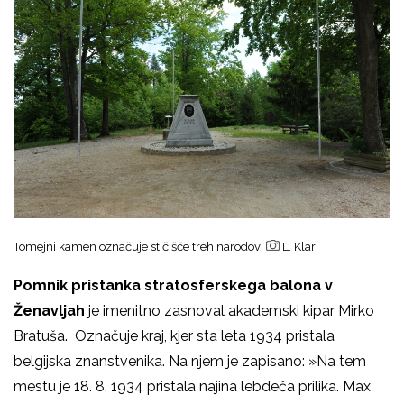
Tomejni kamen označuje stičišče treh narodov
L. Klar
Pomnik pristanka stratosferskega balona v
Ženavljah
je imenitno zasnoval akademski kipar Mirko
Bratuša. Označuje kraj, kjer sta leta 1934 pristala
belgijska znanstvenika. Na njem je zapisano: »Na tem
mestu je 18. 8. 1934 pristala najina lebdeča prilika. Max