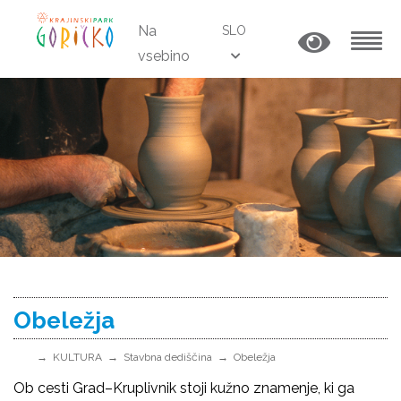
Na
SLO
vsebino
MENU
Obeležja
KULTURA
Stavbna dediščina
Obeležja
Ob cesti Grad–Kruplivnik stoji kužno znamenje, ki ga