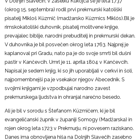
V Dolnjih Slavečih, v zaselku Kukojca se je leta 1737
(okrog 15. septembra) rodil prvi prekmurski katoliški
pisatelj Mikloš Küzmič (madžarsko Küzmics Miklós).Bil je
rimskokatoliški duhovnik, pisatelj molitvene knjige,
prevajalec biblije, narodni prebuditelj in prekmurski dekan.
V duhovnika je bil posvečen okrog leta 1763. Najprej je
kaplanoval pri Gradu, nato pa je do svoje smrti bil dušni
pastir v Kančevcih. Umrl je 11. aprila 1804 v Kančevcih.
Napisal je sedem knjig, ki so jih uporabljali v cerkvi in šoli,
najpomembnejši pa je vsekakor njegov Abecednik. S
svojimi knjigami je vzpodbujal narodno zavest
prekmurskega ljudstva in ohranjal narečno besedo.
Ali je bil v sorodu s Štefanom Küzmičem, ki je bil
evangeličanski župnik v županiji Somogy (Madžarska) in
rojen okrog leta 1723 v Prekmurju, ni povesem raziskano.
Danes ima obnovljena hiša na Dolnjih Slavečih zasebno