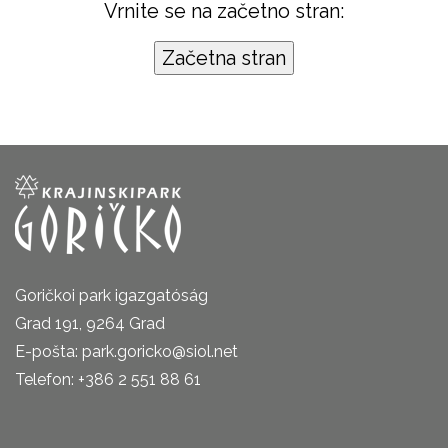
Vrnite se na začetno stran:
Goričkoi park igazgatóság
Grad 191, 9264 Grad
E-pošta: park.goricko@siol.net
Telefon: +386 2 551 88 61