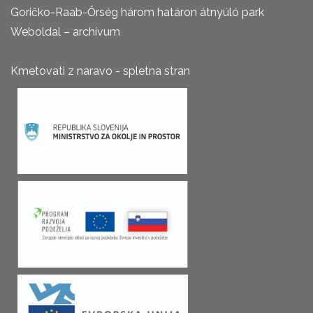
Goričko-Raab-Őrség három határon átnyúló park
Weboldal – archívum
Kmetovati z naravo - spletna stran