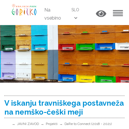
Na
SLO
vsebino
MENU
V iskanju travniškega postavneža
na nemško-češki meji
JAVNI ZAVOD
Projekti
DaRe to Connect (2018 - 2021)