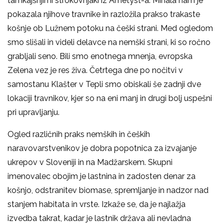
tamkajšnjimi strokovnjaki iz Ametyst-a. Mihala nam je
pokazala njihove travnike in razložila prakso trakaste
košnje ob Lužnem potoku na češki strani. Med ogledom
smo slišali in videli delavce na nemški strani, ki so ročno
grabljali seno. Bili smo enotnega mnenja, evropska
Zelena vez je res živa. Četrtega dne po nočitvi v
samostanu Klašter v Tepli smo obiskali še zadnji dve
lokaciji travnikov, kjer so na eni manj in drugi bolj uspešni
pri upravljanju.
Ogled različnih praks nemških in čeških
naravovarstvenikov je dobra popotnica za izvajanje
ukrepov v Sloveniji in na Madžarskem. Skupni
imenovalec obojim je lastnina in zadosten denar za
košnjo, odstranitev biomase, spremljanje in nadzor nad
stanjem habitata in vrste. Izkaže se, da je najlažja
izvedba takrat, kadar je lastnik država ali nevladna