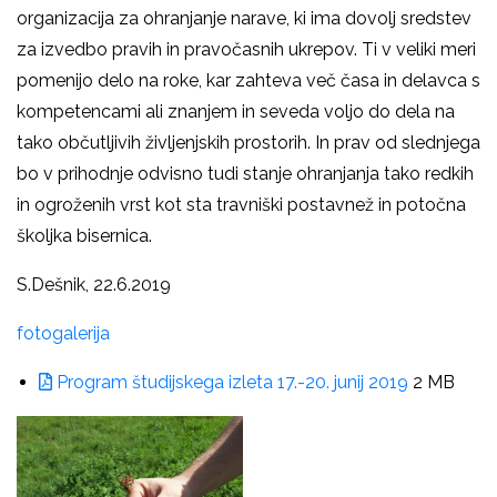
organizacija za ohranjanje narave, ki ima dovolj sredstev
za izvedbo pravih in pravočasnih ukrepov. Ti v veliki meri
pomenijo delo na roke, kar zahteva več časa in delavca s
kompetencami ali znanjem in seveda voljo do dela na
tako občutljivih življenjskih prostorih. In prav od slednjega
bo v prihodnje odvisno tudi stanje ohranjanja tako redkih
in ogroženih vrst kot sta travniški postavnež in potočna
školjka bisernica.
S.Dešnik, 22.6.2019
fotogalerija
Program študijskega izleta 17.-20. junij 2019
2 MB