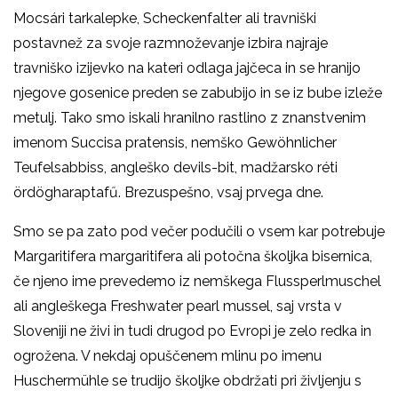
Mocsári tarkalepke, Scheckenfalter ali travniški
postavnež za svoje razmnoževanje izbira najraje
travniško izijevko na kateri odlaga jajčeca in se hranijo
njegove gosenice preden se zabubijo in se iz bube izleže
metulj. Tako smo iskali hranilno rastlino z znanstvenim
imenom Succisa pratensis, nemško Gewöhnlicher
Teufelsabbiss, angleško devils-bit, madžarsko réti
ördögharaptafű. Brezuspešno, vsaj prvega dne.
Smo se pa zato pod večer podučili o vsem kar potrebuje
Margaritifera margaritifera ali potočna školjka bisernica,
če njeno ime prevedemo iz nemškega Flussperlmuschel
ali angleškega Freshwater pearl mussel, saj vrsta v
Sloveniji ne živi in tudi drugod po Evropi je zelo redka in
ogrožena. V nekdaj opuščenem mlinu po imenu
Huschermühle se trudijo školjke obdržati pri življenju s