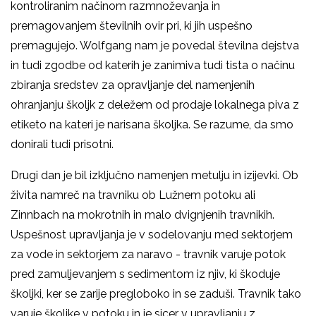
kontroliranim načinom razmnoževanja in
premagovanjem številnih ovir pri, ki jih uspešno
premagujejo. Wolfgang nam je povedal številna dejstva
in tudi zgodbe od katerih je zanimiva tudi tista o načinu
zbiranja sredstev za opravljanje del namenjenih
ohranjanju školjk z deležem od prodaje lokalnega piva z
etiketo na kateri je narisana školjka. Se razume, da smo
donirali tudi prisotni.
Drugi dan je bil izključno namenjen metulju in izijevki. Ob
živita namreč na travniku ob Lužnem potoku ali
Zinnbach na mokrotnih in malo dvignjenih travnikih.
Uspešnost upravljanja je v sodelovanju med sektorjem
za vode in sektorjem za naravo - travnik varuje potok
pred zamuljevanjem s sedimentom iz njiv, ki škoduje
školjki, ker se zarije pregloboko in se zaduši. Travnik tako
varuje školjke v potoku in je sicer v upravljanju z