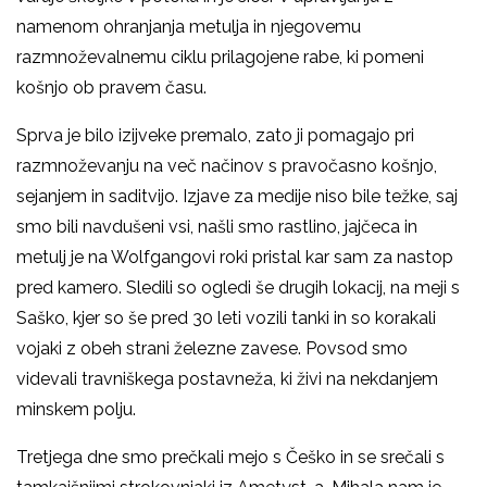
namenom ohranjanja metulja in njegovemu
razmnoževalnemu ciklu prilagojene rabe, ki pomeni
košnjo ob pravem času.
Sprva je bilo izijveke premalo, zato ji pomagajo pri
razmnoževanju na več načinov s pravočasno košnjo,
sejanjem in saditvijo. Izjave za medije niso bile težke, saj
smo bili navdušeni vsi, našli smo rastlino, jajčeca in
metulj je na Wolfgangovi roki pristal kar sam za nastop
pred kamero. Sledili so ogledi še drugih lokacij, na meji s
Saško, kjer so še pred 30 leti vozili tanki in so korakali
vojaki z obeh strani železne zavese. Povsod smo
videvali travniškega postavneža, ki živi na nekdanjem
minskem polju.
Tretjega dne smo prečkali mejo s Češko in se srečali s