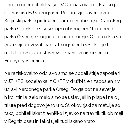
Dare to connect ali krajše D2C je naslov projekta, ki ga
sofinancira EU v programu Podonavje. Javni zavod
Krajinski park je pridruženi partner in območje Krajinskega
parka Goričko je s sosednjim območjem Narodnega
parka Őrség čezmejno pilotno območje. Cilji projekta so
čez mejo povezati habitate ogroženih vrst kot je to
metulj travniški postavnež z znanstvenim imenom
Euphydryas aurinia.
Na raziskovalno odpravo smo se podali štirje zaposleni
v JZ KPG, sodelavka iz CKFF v družbi treh zaposlenih v
upravi Narodnega parka Őrség. Dolga pot na sever je
hitro minila, zelo malo smo se ustavljali in prispeli na cilj
tri ure pred dogovorjeno uro. Strokovnjaki za metulje so
takoj pohiteli iskat travniško izijevko na travnik tik ob meji
v Regnizlosau in takoj ujeli tudi iskano vrsto.