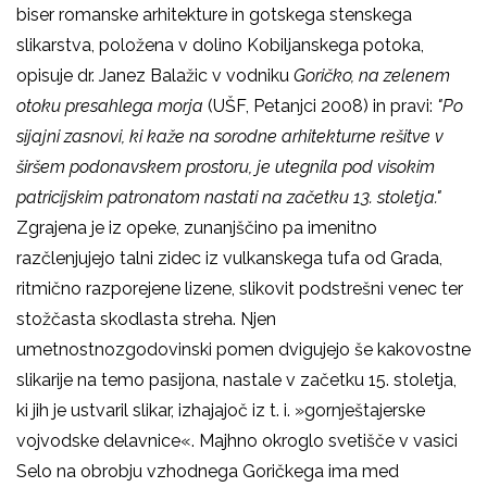
biser romanske arhitekture in gotskega stenskega
slikarstva, položena v dolino Kobiljanskega potoka,
opisuje dr. Janez Balažic v vodniku
Goričko, na zelenem
otoku presahlega morja
(UŠF, Petanjci 2008) in pravi:
"Po
sijajni zasnovi, ki kaže na sorodne arhitekturne rešitve v
širšem podonavskem prostoru, je utegnila pod visokim
patricijskim patronatom nastati na začetku 13. stoletja."
Zgrajena je iz opeke, zunanjščino pa imenitno
razčlenjujejo talni zidec iz vulkanskega tufa od Grada,
ritmično razporejene lizene, slikovit podstrešni venec ter
stožčasta skodlasta streha. Njen
umetnostnozgodovinski pomen dvigujejo še kakovostne
slikarije na temo pasijona, nastale v začetku 15. stoletja,
ki jih je ustvaril slikar, izhajajoč iz t. i. »gornještajerske
vojvodske delavnice«. Majhno okroglo svetišče v vasici
Selo na obrobju vzhodnega Goričkega ima med