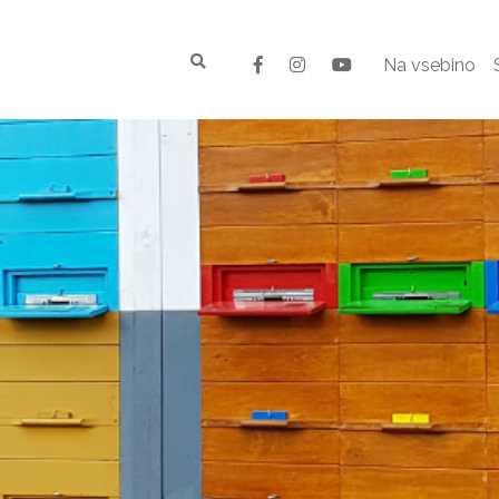
Na vsebino