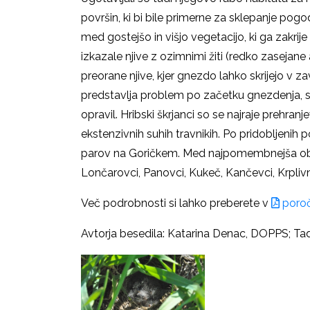
površin, ki bi bile primerne za sklepanje pogo
med gostejšo in višjo vegetacijo, ki ga zakri
izkazale njive z ozimnimi žiti (redko zasejane
preorane njive, kjer gnezdo lahko skrijejo v za
predstavlja problem po začetku gnezdenja, sa
opravil. Hribski škrjanci so se najraje prehran
ekstenzivnih suhih travnikih. Po pridobljeni
parov na Goričkem. Med najpomembnejša obmo
Lončarovci, Panovci, Kukeč, Kančevci, Krplivnik
Več podrobnosti si lahko preberete v
poroč
Avtorja besedila: Katarina Denac, DOPPS; Tad