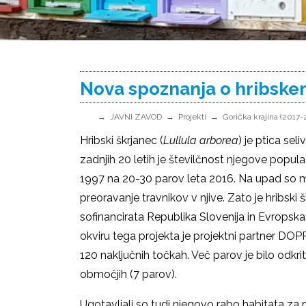
Nova spoznanja o hribske
JAVNI ZAVOD
Projekti
Gorička krajina (2017-
Hribski škrjanec (
Lullula arborea
) je ptica se
zadnjih 20 letih je številčnost njegove popu
1997 na 20-30 parov leta 2016. Na upad so moč
preoravanje travnikov v njive. Zato je hribski š
sofinancirata Republika Slovenija in Evropska 
okviru tega projekta je projektni partner DO
120 naključnih točkah. Več parov je bilo odkr
območjih (7 parov).
Ugotavljali so tudi njegovo rabo habitata za 