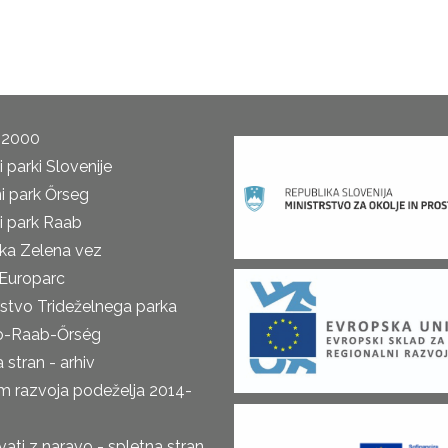
 2000
 parki Slovenije
i park Őrseg
i park Raab
ka Zelena vez
Europarc
rstvo Trideželnega parka
o-Raab-Őrség
 stran - arhiv
m razvoja podeželja 2014-
ti z naravo - spletna stran