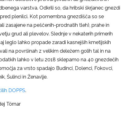
dbenega varstva. Odkrili so, da hribski škrjanec gnezdi
je pred plenilci. Kot pomembna gnezdišča so se
 ali zasajene na peščenih-prodnatih tleh), prahe in
vetju grud ali plevelov. Slednje v nekaterih primerih
j leglo lahko propade zaradi kasnejših kmetijskih
jevali na površinah z velikim deležem golih tal in na
h podatkih lahko v letu 2018 sklepamo na 40 gnezdečih
čja za vrsto spadajo Budinci, Dolenci, Fokovci,
, Šulinci in Ženavlje.
ilih DOPPS
.
ej Törnar