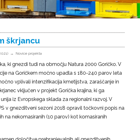
m škrjancu
2021)
Novice projekta
livka, ki gnezdi tudi na območju Natura 2000 Goričko. V
lacije na Goričkem močno upadla s 180-240 parov leta
no vplivali intenzifikacija kmetijstva, zaraščanje in
krjanec vključen v projekt Gorička krajina, ki ga
unija iz Evropskega sklada za regionalni razvoj. V
PPS v gnezditveni sezoni 2018 opravil točkovni popis na
itih na nekomasiranih (10 parov) kot komasiranih
namen določitve prehranjevalnih ali gnezditvenih