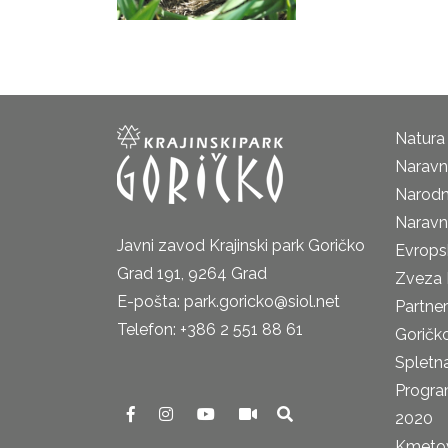
Natura
Naravni
Narodn
Naravn
Javni zavod Krajinski park Goričko
Evrops
Grad 191, 9264 Grad
Zveza 
E-pošta: park.goricko@siol.net
Partne
Telefon: +386 2 551 88 61
Goričk
Spletna
Progra
2020
Kmetova