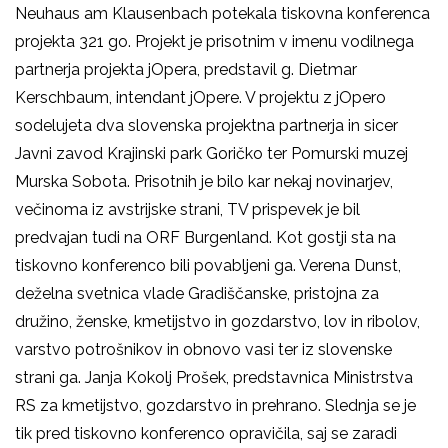
Neuhaus am Klausenbach potekala tiskovna konferenca
projekta 321 go. Projekt je prisotnim v imenu vodilnega
partnerja projekta jOpera, predstavil g. Dietmar
Kerschbaum, intendant jOpere. V projektu z jOpero
sodelujeta dva slovenska projektna partnerja in sicer
Javni zavod Krajinski park Goričko ter Pomurski muzej
Murska Sobota.
Prisotnih je bilo kar nekaj novinarjev,
večinoma iz avstrijske strani, TV prispevek je bil
predvajan tudi na ORF Burgenland. Kot gostji sta na
tiskovno konferenco bili povabljeni ga. Verena Dunst,
deželna svetnica vlade Gradiščanske, pristojna za
družino, ženske, kmetijstvo in gozdarstvo, lov in ribolov,
varstvo potrošnikov in obnovo vasi ter iz slovenske
strani ga. Janja Kokolj Prošek, predstavnica Ministrstva
RS za kmetijstvo, gozdarstvo in prehrano. Slednja se je
tik pred tiskovno konferenco opravičila, saj se zaradi