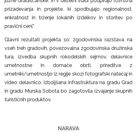
južne Gradiščanske. In v deželni vladi podpirajo tovrstna
prizadevanja in projekte, ki spodbujajo regionalnost,
enkratnost in trženje lokalnih izdelkov in storitev po
pravični ceni."
Glavni rezultati projekta so: zgodovinska razstava na
vseh treh gradovih, povezovalna zgodovinska družinska
tura, izvedba skupnih rokodelskih sejmov, delavnice
umetnostne in domače obrti, prireditve z
umetniki/umetnostjo iz regije skozi fotografski natečaj in
video delavnico. Izboljšana infrastruktura na gradu Grad
in gradu Murska Sobota bo zagotovila izvajanje skupnih
turističnih produktov.
NARAVA