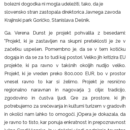
bolezni dogodka ni mogla udeležiti, tako, da je
slovensko stran zastopala direktorica Javnega zavoda
Krajinski park Goričko, Stanislava Dešnik.
Ga. Verena Dunst je projekt pohvalila z besedami:
"Projekt, ki je zastavljen na skupni preteklosti je že v
začetku uspešen. Pomembno je, da se v tem kotičku
dogaja in da se za to tudi kaj postori. Veliko jih kritizira EU
projekte, ki pa ravno v takšnih okoljih nudijo veliko.
Projekt, ki je vreden preko 800.000 EUR, bo v prostor
vnesel ravno to kar si želimo. Projekt je resnično
regionalno naravnan in nagovarja 3 cilje: tradicijo,
zgodovino in čustva ljudi. Gre za prostore, ki jih
potrebujemo za srečevanja in kulturni turizem v gradovih
in okolici nam lahko to omogoči. jOpera je dokazala, da
je ravno to tisto, kar ponuja enkratnost in prepoznavnost