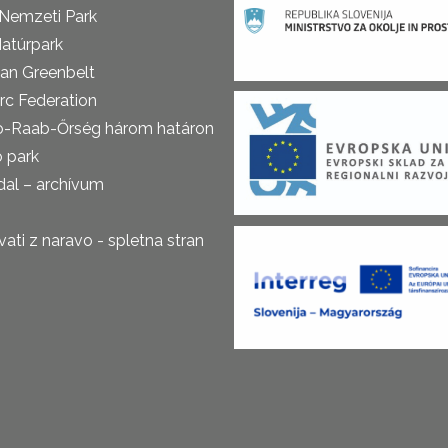
 Nemzeti Park
atúrpark
an Greenbelt
rc Federation
o-Raab-Őrség három határon
ó park
al – archívum
ti z naravo - spletna stran