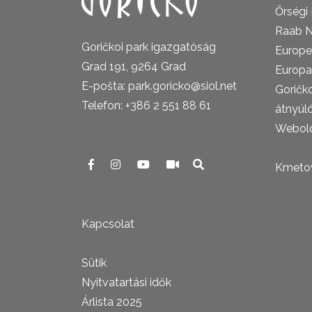
Őrségi
Raab N
Goričkoi park igazgatóság
Europe
Grad 191, 9264 Grad
Europa
E-pošta: park.goricko@siol.net
Goričk
Telefon: +386 2 551 88 61
átnyúl
Webold
Kmetova
Kapcsolat
Sütik
Nyitvatartási idők
Árlista 2025