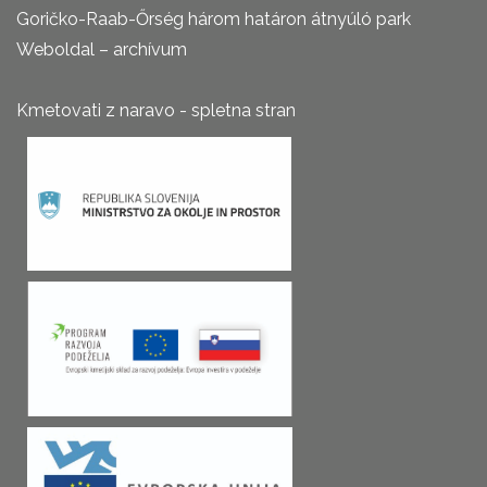
Goričko-Raab-Őrség három határon átnyúló park
Weboldal – archívum
Kmetovati z naravo - spletna stran