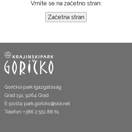
Vrnite se na začetno stran:
Goričkoi park igazgatóság
Grad 191, 9264 Grad
E-pošta: park.goricko@siol.net
Telefon: +386 2 551 88 61