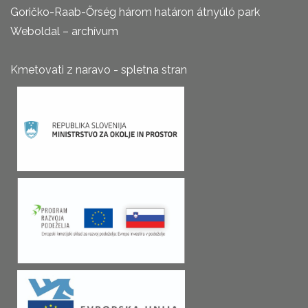
Goričko-Raab-Őrség három határon átnyúló park
Weboldal – archívum
Kmetovati z naravo - spletna stran