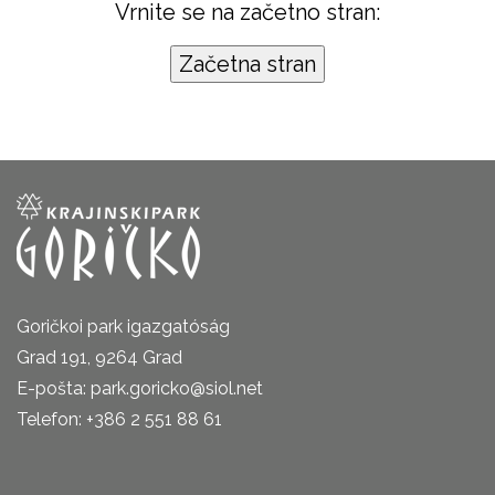
Vrnite se na začetno stran:
Goričkoi park igazgatóság
Grad 191, 9264 Grad
E-pošta: park.goricko@siol.net
Telefon: +386 2 551 88 61