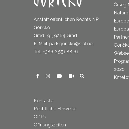
Őrseg 
Naturp
Anstalt öffentlichen Rechts NP
Europe
Goričko
Europa
Grad 191, 9264 Grad
Partne
E-Mail: park.goricko@siol.net
Goričk
Tel.: +386 2 551 88 61
Websei
Progra
2020
Kmetova
Kontakte
Rechtliche Hinweise
GDPR
Öffnungszeiten