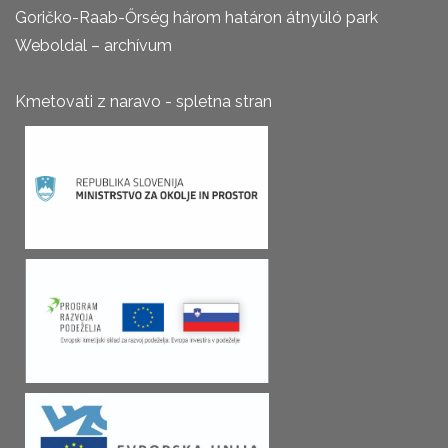
Goričko-Raab-Őrség három határon átnyúló park
Weboldal – archívum
Kmetovati z naravo - spletna stran