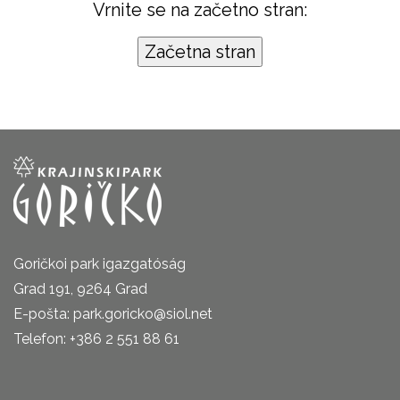
Vrnite se na začetno stran:
Goričkoi park igazgatóság
Grad 191, 9264 Grad
E-pošta: park.goricko@siol.net
Telefon: +386 2 551 88 61