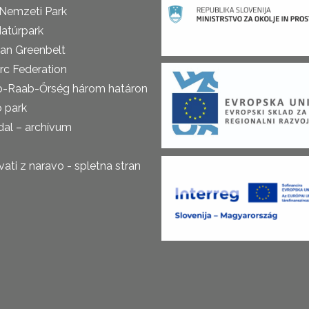
 Nemzeti Park
atúrpark
an Greenbelt
rc Federation
o-Raab-Őrség három határon
ó park
al – archívum
ti z naravo - spletna stran