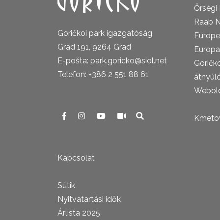
Őrségi
Raab N
Goričkoi park igazgatóság
Europe
Grad 191, 9264 Grad
Europa
E-pošta: park.goricko@siol.net
Goričk
Telefon: +386 2 551 88 61
átnyúl
Webold
Kmetova
Kapcsolat
Sütik
Nyitvatartási idők
Árlista 2025