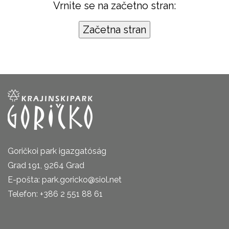
Vrnite se na začetno stran:
Goričkoi park igazgatóság
Grad 191, 9264 Grad
E-pošta: park.goricko@siol.net
Telefon: +386 2 551 88 61