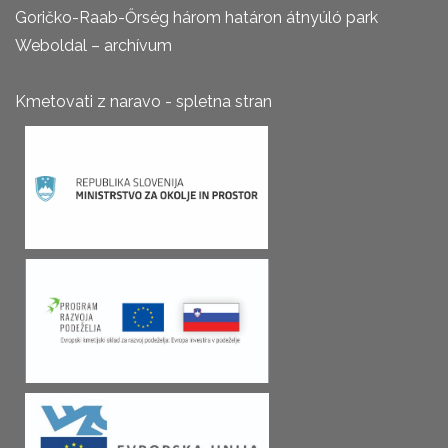
Goričko-Raab-Őrség három határon átnyúló park
Weboldal – archívum
Kmetovati z naravo - spletna stran