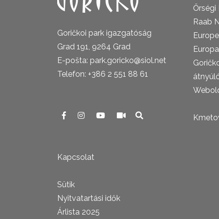
Őrségi
Raab N
Goričkoi park igazgatóság
Europe
Grad 191, 9264 Grad
Europa
E-pošta: park.goricko@siol.net
Goričk
Telefon: +386 2 551 88 61
átnyúl
Webold
Kmetova
Kapcsolat
Sütik
Nyitvatartási idők
Árlista 2025