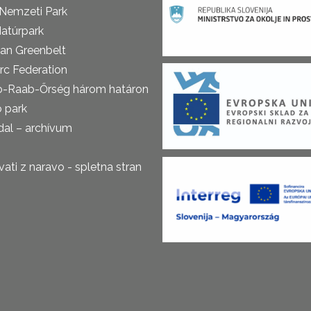
 Nemzeti Park
atúrpark
an Greenbelt
rc Federation
o-Raab-Őrség három határon
ó park
al – archívum
ti z naravo - spletna stran