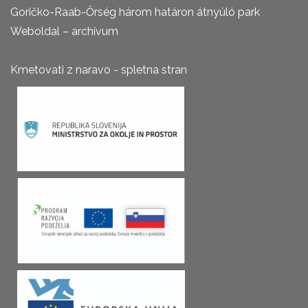
Goričko-Raab-Őrség három határon átnyúló park
Weboldal – archívum
Kmetovati z naravo - spletna stran