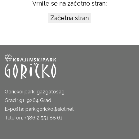
Vrnite se na začetno stran:
Goričkoi park igazgatóság
Grad 191, 9264 Grad
E-pošta: park.goricko@siol.net
Telefon: +386 2 551 88 61