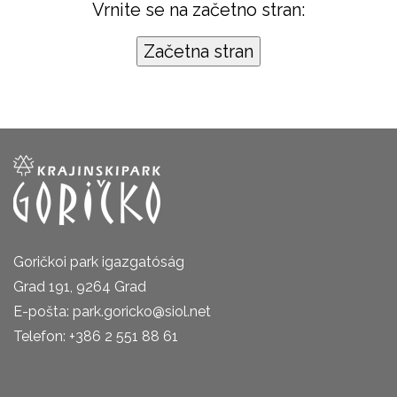
Vrnite se na začetno stran:
Goričkoi park igazgatóság
Grad 191, 9264 Grad
E-pošta: park.goricko@siol.net
Telefon: +386 2 551 88 61