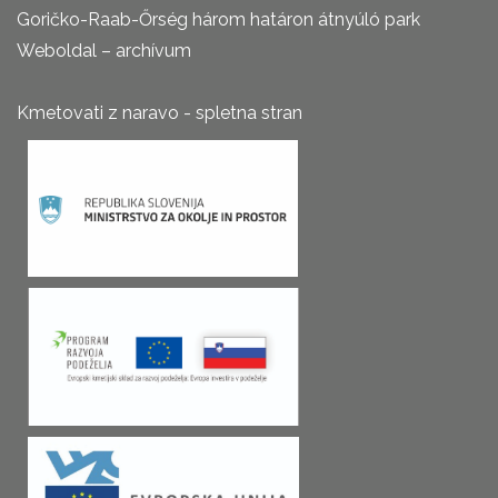
Goričko-Raab-Őrség három határon átnyúló park
Weboldal – archívum
Kmetovati z naravo - spletna stran