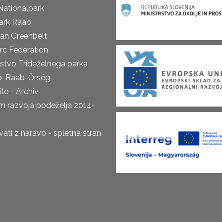
Nationalpark
ark Raab
an Greenbelt
rc Federation
rstvo Trideželnega parka
o-Raab-Őrség
te - Archiv
m razvoja podeželja 2014-
ti z naravo - spletna stran