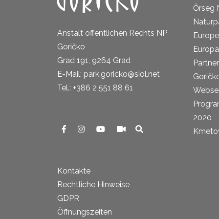
Őrseg 
Naturp
Anstalt öffentlichen Rechts NP
Europe
Goričko
Europa
Grad 191, 9264 Grad
Partne
E-Mail: park.goricko@siol.net
Goričk
Tel.: +386 2 551 88 61
Websei
Progra
2020
Kmetova
Kontakte
Rechtliche Hinweise
GDPR
Öffnungszeiten