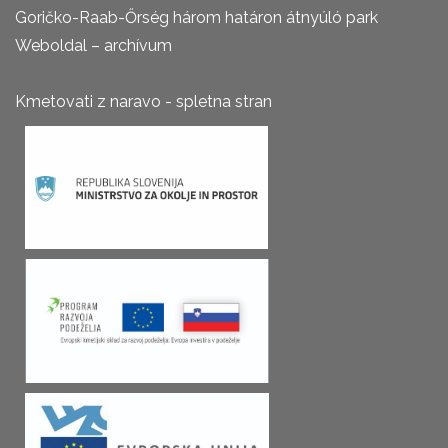
Goričko-Raab-Őrség három határon átnyúló park
Weboldal – archívum
Kmetovati z naravo - spletna stran