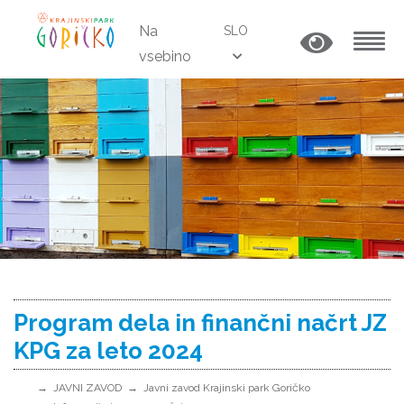
Na
SLO
vsebino
MENU
Program dela in finančni načrt JZ
KPG za leto 2024
JAVNI ZAVOD
Javni zavod Krajinski park Goričko