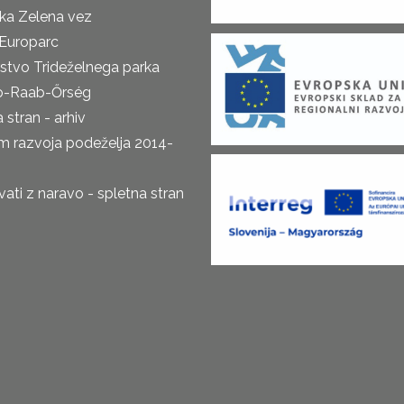
ka Zelena vez
Europarc
rstvo Trideželnega parka
o-Raab-Őrség
 stran - arhiv
m razvoja podeželja 2014-
ti z naravo - spletna stran