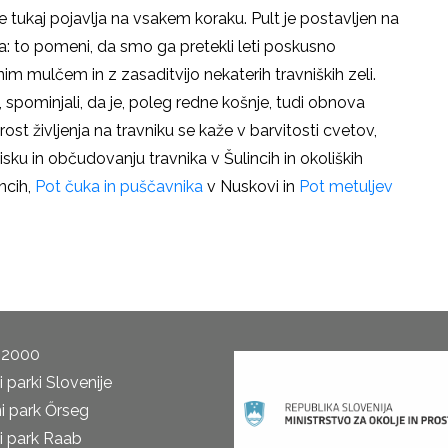
e tukaj pojavlja na vsakem koraku. Pult je postavljen na
a: to pomeni, da smo ga pretekli leti poskusno
nim mulčem in z zasaditvijo nekaterih travniških zeli.
spominjali, da je, poleg redne košnje, tudi obnova
rost življenja na travniku se kaže v barvitosti cvetov,
isku in občudovanju travnika v Šulincih in okoliških
ncih,
Pot čuka in puščavnika
v Nuskovi in
Pot metuljev
 2000
 parki Slovenije
i park Őrseg
i park Raab