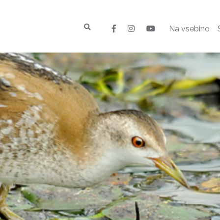
Na vsebino