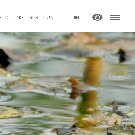
SLO
ENG
GER
HUN
MENU