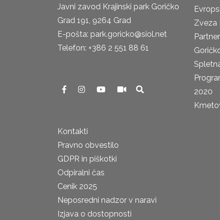
Javni zavod Krajinski park Goričko
Evrops
Grad 191, 9264 Grad
Zveza 
E-pošta: park.goricko@siol.net
Partne
Telefon: +386 2 551 88 61
Goričk
Spletna
Progra
2020
Kmetova
Kontakti
Pravno obvestilo
GDPR in piškotki
Odpiralni čas
Cenik 2025
Neposredni nadzor v naravi
Izjava o dostopnosti