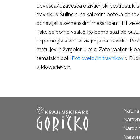
obvešča/ozavešča o življenjski pestrosti, ki s
travniku v Šulincih, na katerem poteka obnov
obnavljali s semenskimi mešanicami, t. i. zele
Tako se bomo vsakič, ko bomo stali ob pultu, 
pripomogla k vrnitvi življenja na travniku. Pest
metuljev in žvrgolenju ptic. Zato vabljeni k ob
tematskih poti:
Pot cvetočih travnikov
v Budi
v Motvarjevcih.
Natura
Naravni
Narodn
Naravn