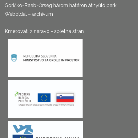
Goričko-Raab-Őrség három határon átnyúló park
Weboldal – archívum
Kmetovati z naravo - spletna stran