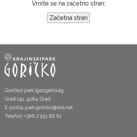
Vrnite se na začetno stran:
Goričkoi park igazgatóság
Grad 191, 9264 Grad
E-pošta: park.goricko@siol.net
Telefon: +386 2 551 88 61