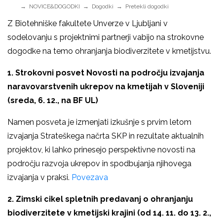
NOVICE&DOGODKI
Dogodki
Pretekli dogodki
Z Biotehniške fakultete Unverze v Ljubljani v
sodelovanju s projektnimi partnerji vabijo na strokovne
dogodke na temo ohranjanja biodiverzitete v kmetijstvu.
1. Strokovni posvet Novosti na področju izvajanja
naravovarstvenih ukrepov na kmetijah v Sloveniji
(sreda, 6. 12., na BF UL)
Namen posveta je izmenjati izkušnje s prvim letom
izvajanja Strateškega načrta SKP in rezultate aktualnih
projektov, ki lahko prinesejo perspektivne novosti na
področju razvoja ukrepov in spodbujanja njihovega
izvajanja v praksi.
Povezava
2. Zimski cikel spletnih predavanj o ohranjanju
biodiverzitete v kmetijski krajini (od 14. 11. do 13. 2.,