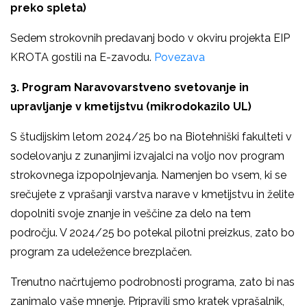
preko spleta)
Sedem strokovnih predavanj bodo v okviru projekta EIP
KROTA gostili na E-zavodu.
Povezava
3. Program Naravovarstveno svetovanje in
upravljanje v kmetijstvu (mikrodokazilo UL)
S študijskim letom 2024/25 bo na Biotehniški fakulteti v
sodelovanju z zunanjimi izvajalci na voljo nov program
strokovnega izpopolnjevanja. Namenjen bo vsem, ki se
srečujete z vprašanji varstva narave v kmetijstvu in želite
dopolniti svoje znanje in veščine za delo na tem
področju. V 2024/25 bo potekal pilotni preizkus, zato bo
program za udeležence brezplačen.
Trenutno načrtujemo podrobnosti programa, zato bi nas
zanimalo vaše mnenje. Pripravili smo kratek vprašalnik,