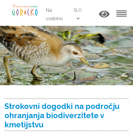
Na
SLO
vsebino
MENU
Strokovni dogodki na področju
ohranjanja biodiverzitete v
kmetijstvu