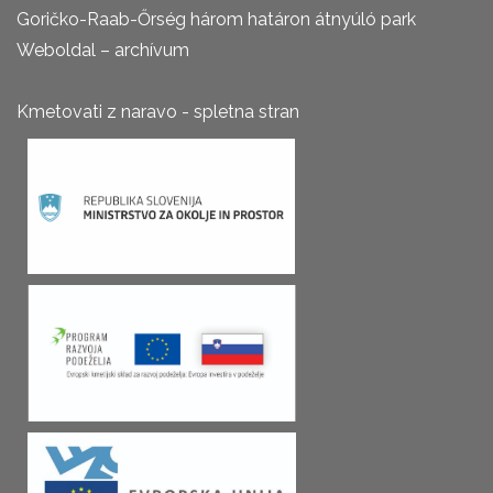
Goričko-Raab-Őrség három határon átnyúló park
Weboldal – archívum
Kmetovati z naravo - spletna stran