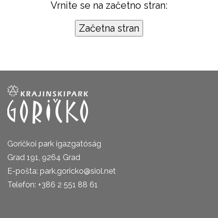
Vrnite se na začetno stran:
Goričkoi park igazgatóság
Grad 191, 9264 Grad
E-pošta: park.goricko@siol.net
Telefon: +386 2 551 88 61