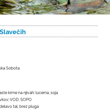
 Slavečih
rska Sobota
ste krme na njivah: lucerna, soja
sevkov; VOD, SOPO
delavo tal, brez pluga