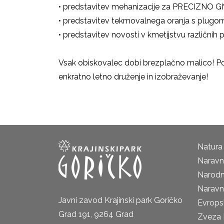
• predstavitev mehanizacije za PRECIZNO
• predstavitev tekmovalnega oranja s plugo
• predstavitev novosti v kmetijstvu različnih p
Vsak obiskovalec dobi brezplačno malico! Pov
enkratno letno druženje in izobraževanje!
Natura
Naravni
Narodn
Naravn
Javni zavod Krajinski park Goričko
Evrops
Grad 191, 9264 Grad
Zveza 