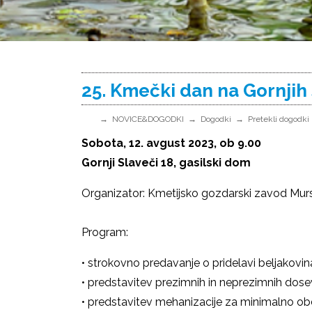
25. Kmečki dan na Gornjih
NOVICE&DOGODKI
Dogodki
Pretekli dogodki
Sobota, 12. avgust 2023, ob 9.00
Gornji Slaveči 18, gasilski dom
Organizator: Kmetijsko gozdarski zavod Mu
Program:
• strokovno predavanje o pridelavi beljakovina
• predstavitev prezimnih in neprezimnih do
• predstavitev mehanizacije za minimalno ob