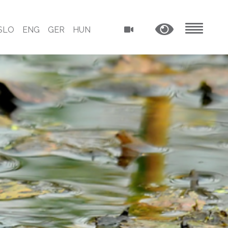
SLO
ENG
GER
HUN
MENU