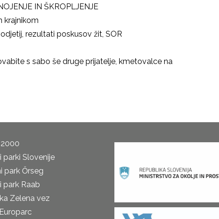
 GNOJENJE IN ŠKROPLJENJE
m krajnikom
odjetij, rezultati poskusov žit, SOR
abite s sabo še druge prijatelje, kmetovalce na
 2000
 parki Slovenije
i park Őrseg
i park Raab
ka Zelena vez
Europarc