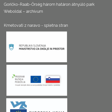
Goričko-Raab-Őrség három határon átnyúló park
Weboldal – archívum
Kmetovati z naravo - spletna stran