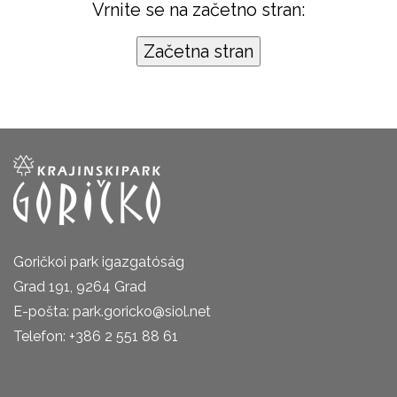
Vrnite se na začetno stran:
Goričkoi park igazgatóság
Grad 191, 9264 Grad
E-pošta: park.goricko@siol.net
Telefon: +386 2 551 88 61