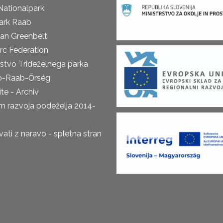
Nationalpark
ark Raab
an Greenbelt
rc Federation
rstvo Trideželnega parka
o-Raab-Őrség
te - Archiv
m razvoja podeželja 2014-
ti z naravo - spletna stran