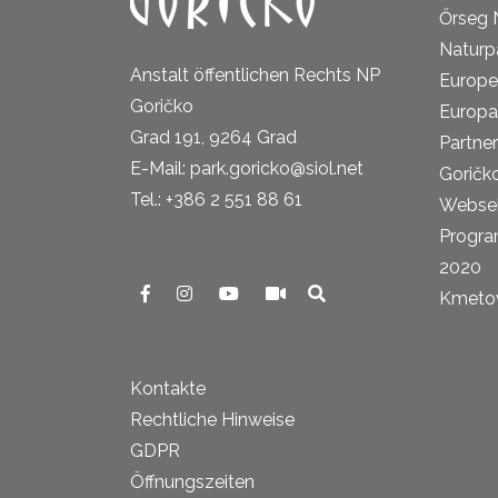
Őrseg 
Naturp
Anstalt öffentlichen Rechts NP
Europe
Goričko
Europa
Grad 191, 9264 Grad
Partne
E-Mail: park.goricko@siol.net
Goričk
Tel.: +386 2 551 88 61
Websei
Progra
2020
Kmetova
Kontakte
Rechtliche Hinweise
GDPR
Öffnungszeiten