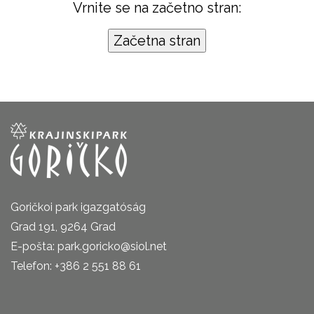
Vrnite se na začetno stran:
Goričkoi park igazgatóság
Grad 191, 9264 Grad
E-pošta: park.goricko@siol.net
Telefon: +386 2 551 88 61