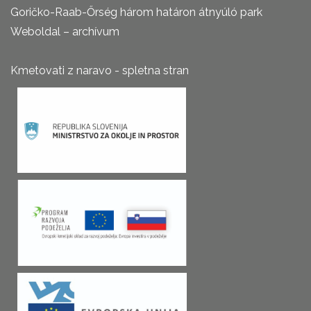
Goričko-Raab-Őrség három határon átnyúló park
Weboldal – archívum
Kmetovati z naravo - spletna stran