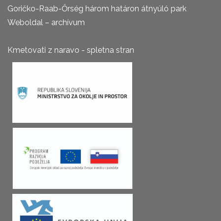
Goričko-Raab-Őrség három határon átnyúló park
Weboldal – archívum
Kmetovati z naravo - spletna stran