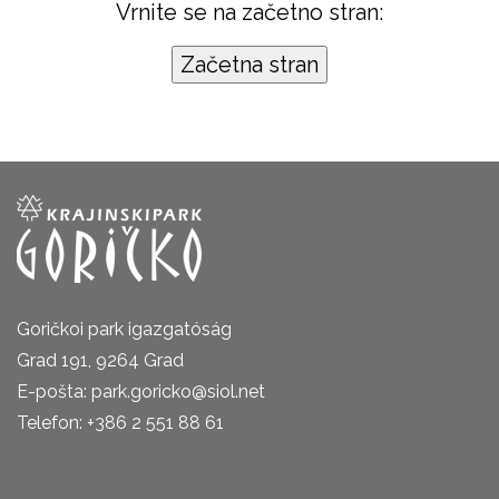
Vrnite se na začetno stran:
Goričkoi park igazgatóság
Grad 191, 9264 Grad
E-pošta: park.goricko@siol.net
Telefon: +386 2 551 88 61