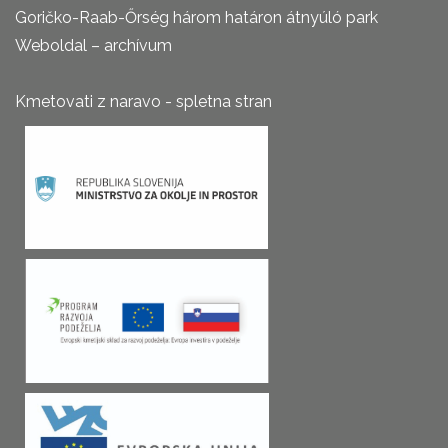
Goričko-Raab-Őrség három határon átnyúló park
Weboldal – archívum
Kmetovati z naravo - spletna stran