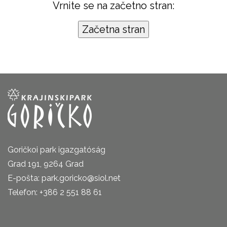
Vrnite se na začetno stran:
Goričkoi park igazgatóság
Grad 191, 9264 Grad
E-pošta: park.goricko@siol.net
Telefon: +386 2 551 88 61