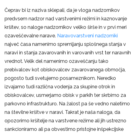
Čeprav bi iz naziva sklepali, da je vloga nadzornikov
predvsem nadzor nad varstvenimi režimi in kaznovanje
kršitev, so naloge nadzornikov veliko širše in v prvi meri
ozaveščevalne narave.
Naravovarstveni nadzorniki
največ časa namenimo spremljanju splošnega stanja v
naravi in stanja zavarovanih in varovanih vrst ter naravnih
vrednot. Velik del namenimo ozaveščanju tako
prebivalcev kot obiskovalcev zavarovanega območja,
pogosto tudi svetujemo posameznikom. Neredko
izvajamo tudi različna vodenja za skupine otrok in
obiskovalcev, usmerjamo obisk v parkih ter skrbimo za
parkovno infrastrukturo. Na žalost pa še vedno naletimo
na številne kršitve v naravi. Takrat je naša naloga, da
opozorimo kršitelje na varstvene režime ali jih ustrezno
sankcioniramo ali pa obvestimo pristojne inšpekcijske