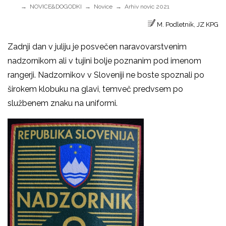
NOVICE&DOGODKI
Novice
Arhiv novic 2021
M. Podletnik, JZ KPG
Zadnji dan v juliju je posvečen naravovarstvenim
nadzornikom ali v tujini bolje poznanim pod imenom
rangerji. Nadzornikov v Sloveniji ne boste spoznali po
širokem klobuku na glavi, temveč predvsem po
službenem znaku na uniformi.