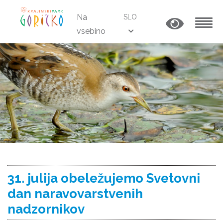
Na
SLO
vsebino
MENU
31. julija obeležujemo Svetovni
dan naravovarstvenih
nadzornikov