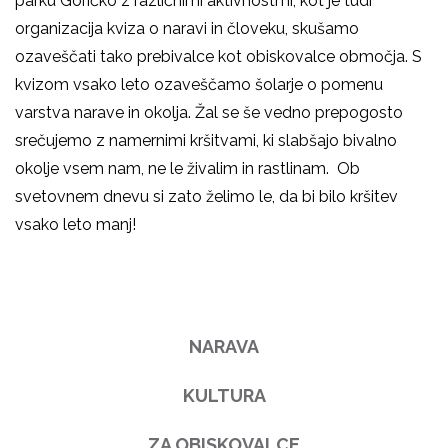
parku Goričko z različnimi aktivnostmi, kot je tudi
organizacija kviza o naravi in človeku, skušamo
ozaveščati tako prebivalce kot obiskovalce območja. S
kvizom vsako leto ozaveščamo šolarje o pomenu
varstva narave in okolja. Žal se še vedno prepogosto
srečujemo z namernimi kršitvami, ki slabšajo bivalno
okolje vsem nam, ne le živalim in rastlinam. Ob
svetovnem dnevu si zato želimo le, da bi bilo kršitev
vsako leto manj!
NARAVA
KULTURA
ZA OBISKOVALCE