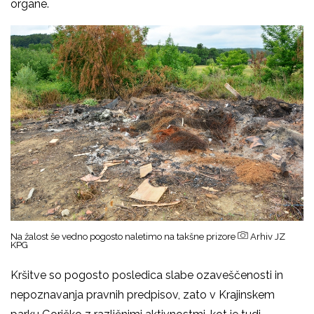
organe.
Na žalost še vedno pogosto naletimo na takšne prizore
Arhiv JZ
KPG
Kršitve so pogosto posledica slabe ozaveščenosti in
nepoznavanja pravnih predpisov, zato v Krajinskem