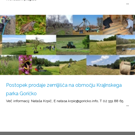
Postopek prodaje zemljišča na območju Krajinskega
parka Goričko
Več informacij: Nataša Krpič, E natasa.krpic@goricko.info, T 02 551 88 65