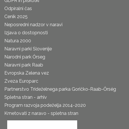
GDPR in piškotki
Odpiralni čas
Cenik 2025
Neposredni nadzor v naravi
Izjava o dostopnosti
Natura 2000
Naravni parki Slovenije
Narodni park Őrseg
Naravni park Raab
Evropska Zelena vez
Zveza Europarc
Partnerstvo Trideželnega parka Goričko-Raab-Őrség
Spletna stran - arhiv
Program razvoja podeželja 2014-2020
Kmetovati z naravo - spletna stran