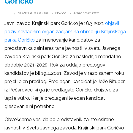
Goričko
NOVICE&DOGODKI
Novice
Arhiv novic 2021
Javni zavod Krajinski park Goričko je 18.3.2021
objavil
poziv nevladnim organizacijam na območju Krajinskega
parka Goričko
za imenovanje kandidatov za
predstavnika zainteresirane javnosti v svetu Javnega
zavoda Krajinski park Goričko za naslednje mandatno
obdobje 2021-2025. Rok za oddajo predlogov
kandidatov je bil 19.4.2021. Zavod je v razpisanem roku
prejel le en predlog. Predlagani kandidat je Jože Rituper
iz Pečarovec, ki ga je predlagalo Goričko drüjštvo za
lepše vütro. Ker je predlagani le eden kandidat
glasovanje ni potrebno.
Obveščamo vas, da bo predstavnik zainteresirane
javnosti v Svetu Javnega zavoda Krajinski park Goričko