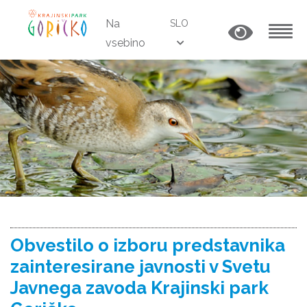
Na
SLO
vsebino
MENU
Obvestilo o izboru predstavnika
zainteresirane javnosti v Svetu
Javnega zavoda Krajinski park