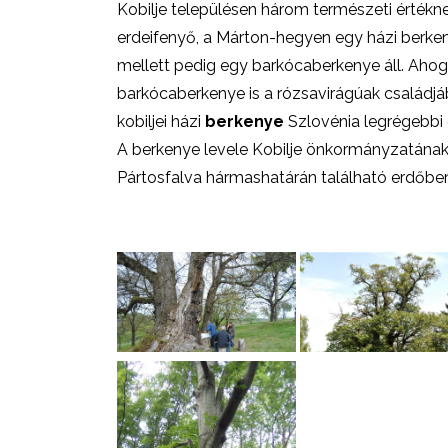
Kobilje településen három természeti értékne
erdeifenyő, a Márton-hegyen egy házi berke
mellett pedig egy barkócaberkenye áll. Ahog
barkócaberkenye is a rózsavirágúak családjá
kobiljei házi
berkenye
Szlovénia legrégebbi 
A berkenye levele Kobilje önkormányzatának
Pártosfalva hármashatárán található erdőben 