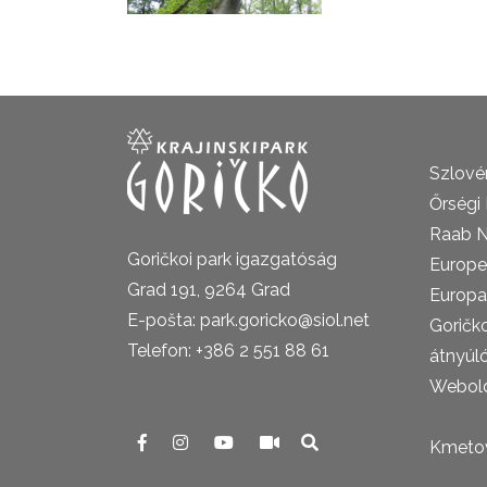
Szlovén
Őrségi
Raab N
Goričkoi park igazgatóság
Europe
Grad 191, 9264 Grad
Europa
E-pošta: park.goricko@siol.net
Goričk
Telefon: +386 2 551 88 61
átnyúl
Webold
Kmetova