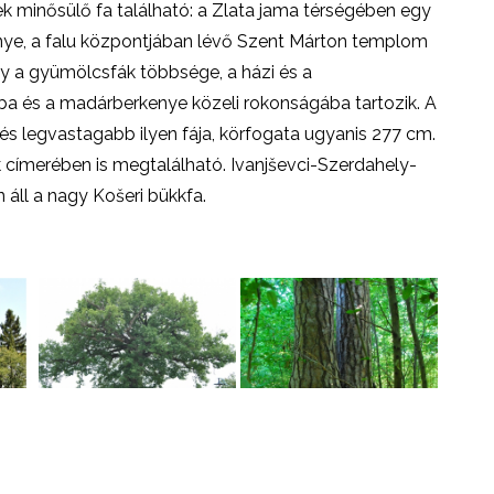
k minősülő fa található: a Zlata jama térségében egy
nye, a falu központjában lévő Szent Márton templom
y a gyümölcsfák többsége, a házi és a
ba és a madárberkenye közeli rokonságába tartozik. A
és legvastagabb ilyen fája, körfogata ugyanis 277 cm.
 címerében is megtalálható. Ivanjševci-Szerdahely-
áll a nagy Košeri bükkfa.