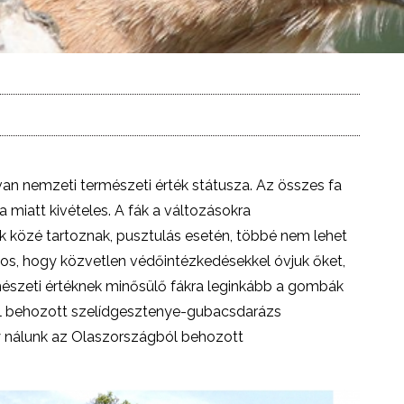
van nemzeti természeti érték státusza. Az összes fa
a miatt kivételes. A fák a változásokra
k közé tartoznak, pusztulás esetén, többé nem lehet
ntos, hogy közvetlen védőintézkedésekkel óvjuk őket,
észeti értéknek minősülő fákra leginkább a gombák
ól behozott szelídgesztenye-gubacsdarázs
ly nálunk az Olaszországból behozott