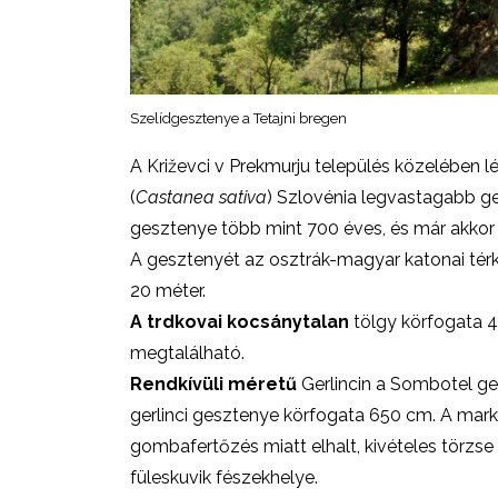
Szelídgesztenye a Tetajni bregen
A Križevci v Prekmurju település közelében lé
(
Castanea sativa
) Szlovénia legvastagabb ge
gesztenye több mint 700 éves, és már akkor is
A gesztenyét az osztrák-magyar katonai tér
20 méter.
A trdkovai kocsánytalan
tölgy körfogata 49
megtalálható.
Rendkívüli méretű
Gerlincin a Sombotel ge
gerlinci gesztenye körfogata 650 cm. A mar
gombafertőzés miatt elhalt, kivételes törzs
füleskuvik fészekhelye.