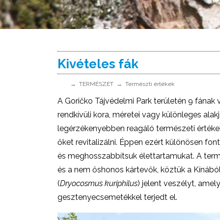
Kivételes fák
TERMÉSZET
Természti értékek
A Goričko Tájvédelmi Park területén 9 fának 
rendkívüli kora, méretei vagy különleges alakj
legérzékenyebben reagáló természeti értéke
őket revitalizálni. Éppen ezért különösen fo
és meghosszabbítsuk élettartamukat. A term
és a nem őshonos kártevők, köztük a Kínáb
(
Dryocosmus kuriphilus
) jelent veszélyt, ame
gesztenyecsemetékkel terjedt el.