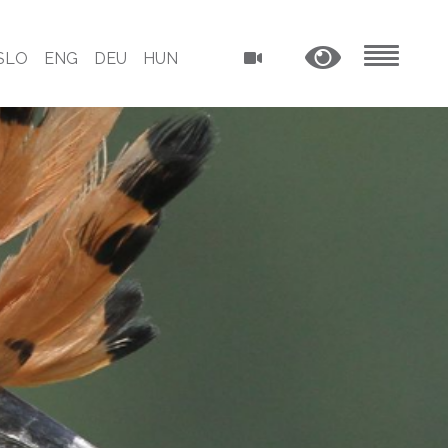
SLO
ENG
DEU
HUN
MENU