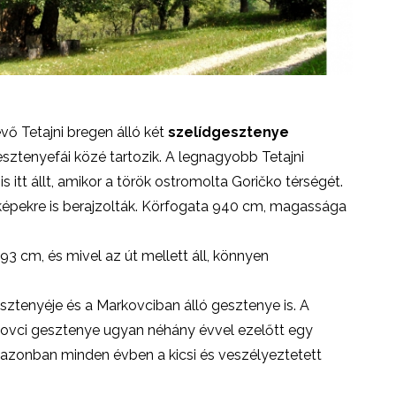
vő Tetajni bregen álló két
szelídgesztenye
sztenyefái közé tartozik. A legnagyobb Tetajni
 itt állt, amikor a török ostromolta Goričko térségét.
képekre is berajzolták. Körfogata 940 cm, magassága
3 cm, és mivel az út mellett áll, könnyen
sztenyéje és a Markovciban álló gesztenye is. A
kovci gesztenye ugyan néhány évvel ezelőtt egy
e azonban minden évben a kicsi és veszélyeztetett