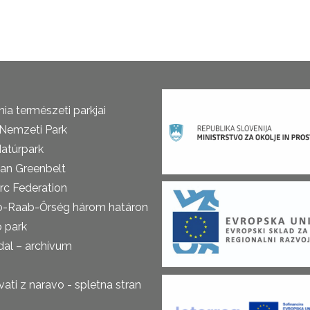
ia természeti parkjai
 Nemzeti Park
atúrpark
an Greenbelt
rc Federation
o-Raab-Őrség három határon
ó park
al – archívum
ti z naravo - spletna stran