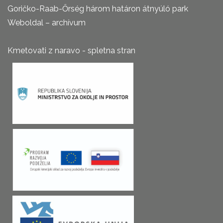
Goričko-Raab-Őrség három határon átnyúló park
Weboldal – archívum
Kmetovati z naravo - spletna stran