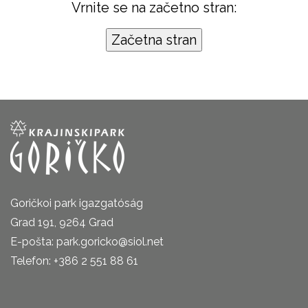
Vrnite se na začetno stran:
Goričkoi park igazgatóság
Grad 191, 9264 Grad
E-pošta: park.goricko@siol.net
Telefon: +386 2 551 88 61