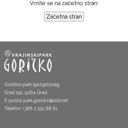
Vrnite se na začetno stran:
Goričkoi park igazgatóság
Grad 191, 9264 Grad
E-pošta: park.goricko@siol.net
Telefon: +386 2 551 88 61