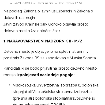
JAVNI ZAVOD
Javni razpisi
Javni razpisi 2020
Na podlagi Zakona o javnih uslužbencih in Zakona o
delovnih razmerjih
Javni zavod Krajinski park Goričko objavlja prosto
delovno mesto (za določen čas)
1. NARAVOVARSTVENI NADZORNIK II - M/Ž
Delovno mesto je objavljeno na spletni strani in v
prostorih Zavoda RS za zaposlovanje Murska Sobota.
Kandidati, ki se bodo prijavili na prosto delovno mesto,
morajo
izpolnjevati naslednje pogoje:
Visokošolska univerzitetna izobrazba (1 bolonjska
stopnja) ali Visokošolska strokovna izobrazba
(prejšnja ali 1 bolonjska stopnja)naravoslovne ali
druge ustrezne smeri, TR: VII/1