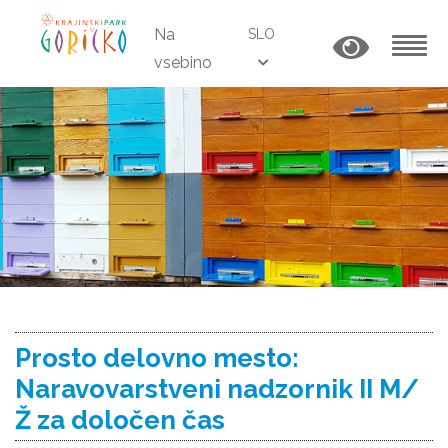
Na
SLO
vsebino
MENU
Prosto delovno mesto:
Naravovarstveni nadzornik II M/
Ž za določen čas