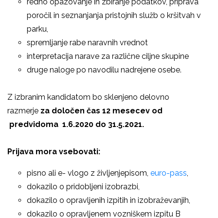
redno opazovanje in zbiranje podatkov, priprava
poročil in seznanjanja pristojnih služb o kršitvah v
parku,
spremljanje rabe naravnih vrednot
interpretacija narave za različne ciljne skupine
druge naloge po navodilu nadrejene osebe.
Z izbranim kandidatom bo sklenjeno delovno
razmerje
za določen čas 12 mesecev od
predvidoma 1.6.2020 do 31.5.2021.
Prijava mora vsebovati:
pisno ali e- vlogo z življenjepisom,
euro-pass
,
dokazilo o pridobljeni izobrazbi,
dokazilo o opravljenih izpitih in izobraževanjih,
dokazilo o opravljenem vozniškem izpitu B