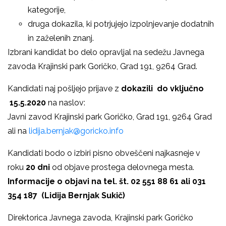
kategorije,
druga dokazila, ki potrjujejo izpolnjevanje dodatnih
in zaželenih znanj.
Izbrani kandidat bo delo opravljal na sedežu Javnega
zavoda Krajinski park Goričko, Grad 191, 9264 Grad.
Kandidati naj pošljejo prijave z
dokazili do vključno
15.5.2020
na naslov:
Javni zavod Krajinski park Goričko, Grad 191, 9264 Grad
ali na
lidija.bernjak@goricko.info
Kandidati bodo o izbiri pisno obveščeni najkasneje v
roku
20 dni
od objave prostega delovnega mesta.
Informacije o objavi na tel. št. 02 551 88 61 ali 031
354 187 (Lidija Bernjak Sukič)
Direktorica Javnega zavoda, Krajinski park Goričko