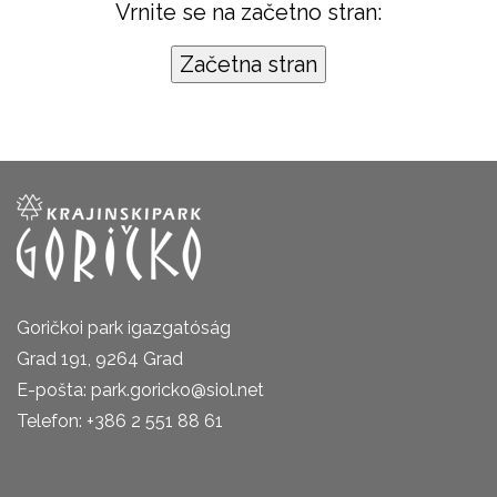
Vrnite se na začetno stran:
Goričkoi park igazgatóság
Grad 191, 9264 Grad
E-pošta: park.goricko@siol.net
Telefon: +386 2 551 88 61