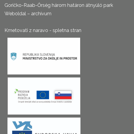
Goričko-Raab-Őrség három határon átnyúló park
Weboldal – archívum
Kmetovati z naravo - spletna stran