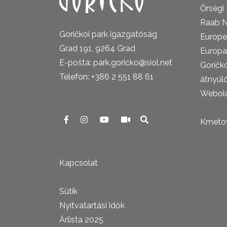
Őrségi
Raab N
Goričkoi park igazgatóság
Europe
Grad 191, 9264 Grad
Europa
E-pošta: park.goricko@siol.net
Goričk
Telefon: +386 2 551 88 61
átnyúl
Webold
Kmetova
Kapcsolat
Sütik
Nyitvatartási idők
Árlista 2025