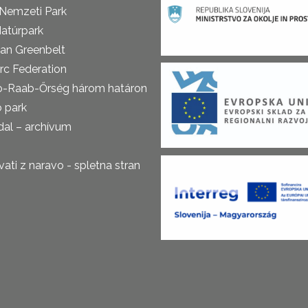
 Nemzeti Park
atúrpark
an Greenbelt
rc Federation
o-Raab-Őrség három határon
ó park
al – archívum
ti z naravo - spletna stran