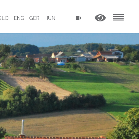
SLO
ENG
GER
HUN
MENU