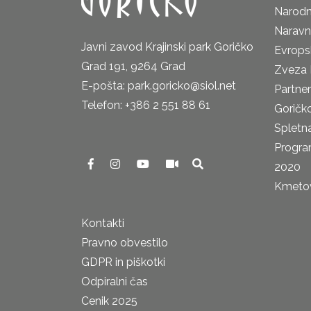
Narodn
Naravn
Javni zavod Krajinski park Goričko
Evrops
Grad 191, 9264 Grad
Zveza 
E-pošta: park.goricko@siol.net
Partne
Telefon: +386 2 551 88 61
Goričk
Spletna
Progra
2020
Kmetova
Kontakti
Pravno obvestilo
GDPR in piškotki
Odpiralni čas
Cenik 2025