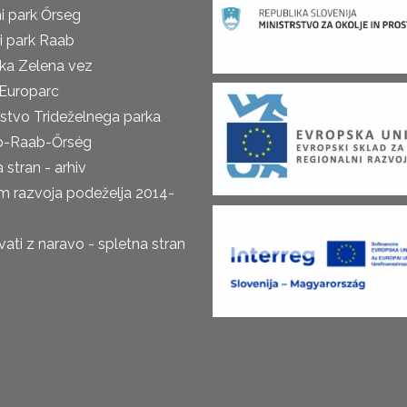
i park Őrseg
i park Raab
ka Zelena vez
Europarc
rstvo Trideželnega parka
o-Raab-Őrség
 stran - arhiv
m razvoja podeželja 2014-
ti z naravo - spletna stran