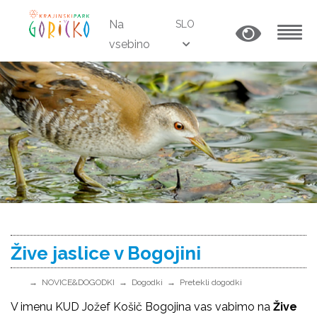
Na
SLO
vsebino
MENU
Žive jaslice v Bogojini
NOVICE&DOGODKI
Dogodki
Pretekli dogodki
V imenu KUD Jožef Košič Bogojina vas vabimo na
Žive