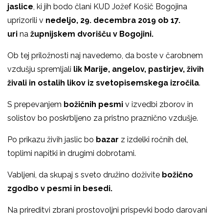
jaslice
, ki jih bodo člani KUD Jožef Košič Bogojina
uprizorili v
nedeljo, 29. decembra 2019 ob 17.
uri
na
župnijskem dvorišču v Bogojini.
Ob tej priložnosti naj navedemo, da boste v čarobnem
vzdušju spremljali
lik Marije, angelov, pastirjev, živih
živali in ostalih likov iz svetopisemskega izročila
.
S prepevanjem
božičnih pesmi
v izvedbi zborov in
solistov bo poskrbljeno za pristno praznično vzdušje.
Po prikazu živih jaslic bo
bazar
z izdelki ročnih del,
toplimi napitki in drugimi dobrotami.
Vabljeni, da skupaj s sveto družino doživite
božično
zgodbo v pesmi in besedi.
Na prireditvi zbrani prostovoljni prispevki bodo darovani