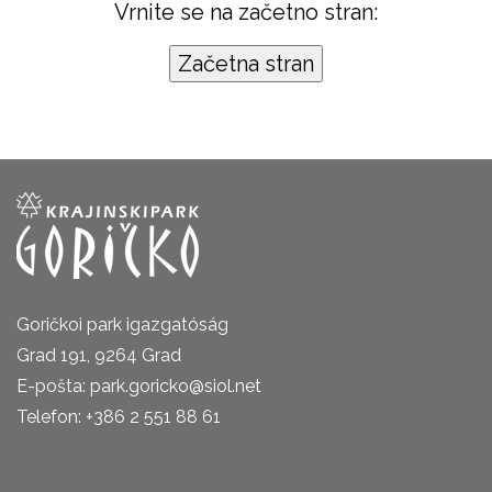
Vrnite se na začetno stran:
Goričkoi park igazgatóság
Grad 191, 9264 Grad
E-pošta: park.goricko@siol.net
Telefon: +386 2 551 88 61