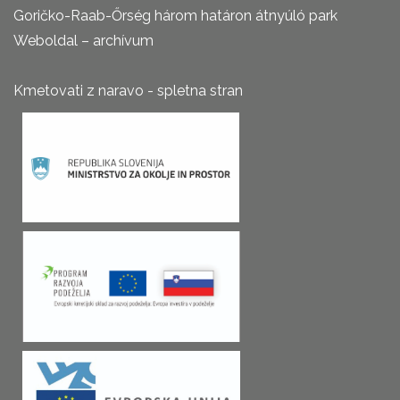
Goričko-Raab-Őrség három határon átnyúló park
Weboldal – archívum
Kmetovati z naravo - spletna stran