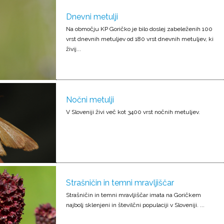
Dnevni metulji
Na območju KP Goričko je bilo doslej zabeleženih 100
vrst dnevnih metuljev od 180 vrst dnevnih metuljev, ki
živij...
Nočni metulji
V Sloveniji živi več kot 3400 vrst nočnih metuljev.
Strašničin in temni mravljiščar
Strašničin in temni mravljiščar imata na Goričkem
najbolj sklenjeni in številčni populaciji v Sloveniji. ...