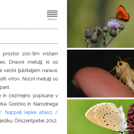
MENU
ski prostor 100-tim vrstam
v. Dnevni metulji, ki so
večini ljubiteljem narave.
aših vrtov. Nočni metulji so
opani.
ane in čezmejno popisane v
arka Goričko in Narodnega
/ Nappali lepke atlasz /
ziku, Öriszentpéter, 2012.