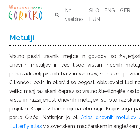
Na
SLO
ENG
GER
vsebino
HUN
Metulji
Vrstno pestri travniki, mejice in gozdovi so življenj
dnevnih metuljev in več tisoč vrstam nočnih metulje
ponavadi bolj pisanih barv in vzorcev, so dobro poznani 
Citronček, belini in okarčki so pogosti obiskovalci tudi n
veliko manj raziskani, čeprav so vrstno številčnejše zast
Vrste in razširjenost dnevnih metuljev so bile razisk
projektu Krajina v harmoniji na območju Krajinskega p
parka Őrség. Natisnjen je bil
Atlas dnevnih metuljev 
Butterfly atlas
v slovenskem, madžarskem in angleškem je