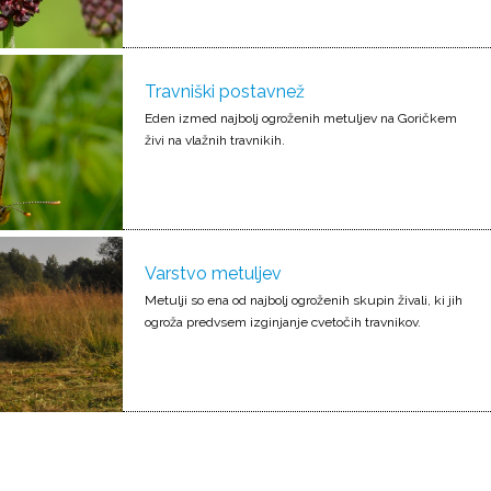
Travniški postavnež
Eden izmed najbolj ogroženih metuljev na Goričkem
živi na vlažnih travnikih.
Varstvo metuljev
Metulji so ena od najbolj ogroženih skupin živali, ki jih
ogroža predvsem izginjanje cvetočih travnikov.