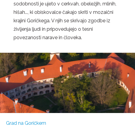
sodobnosti je ujeto v cerkvah, obeležjih, mlinih,
hišah..., ki obiskovalce čakajo skriti v mozaični
krajini Goričkega. V njih se s
krivajo zgodbe iz
življenja ljudi in pripovedujejo o tesni
povezanosti narave in človeka.
Grad na Goričkem