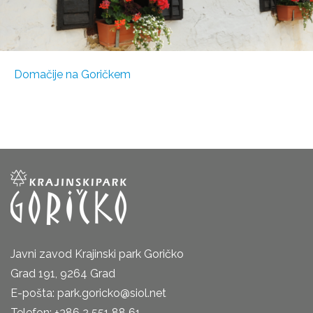
Domačije na Goričkem
Javni zavod Krajinski park Goričko
Grad 191, 9264 Grad
E-pošta: park.goricko@siol.net
Telefon: +386 2 551 88 61