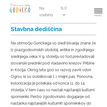
Na
SLO
vsebino
MENU
Stavbna dediščina
Na območju Goričkega so sledi bivanja znane že
iz prazgodovinskih obdobij, antike in zgodnjega
srednjega veka. V 9. stoletju so tod prevladovali
slovanski predniki pod vladavino knezov Pribine
in Koclja. Okrog leta 900 so razvoj zavrli vdori
Ogrov, ki so izoblikovali t. i. mejni pas. Ponovna
kolonizacija je potekala od konca 11. do 14.
stoletja. V tem času so nastali najstarejši kulturni
spomeniki. Pestro zgodovinsko dogajanje od
nastanka najstarejših kulturnih spomenikov do